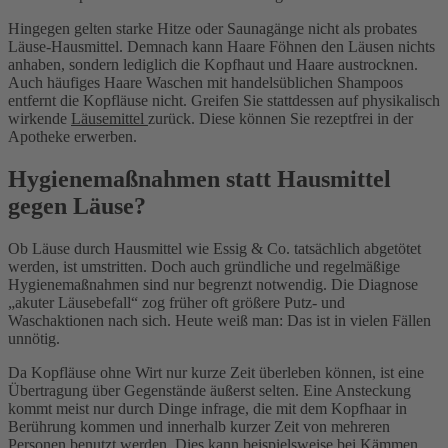
Hingegen gelten starke Hitze oder Saunagänge nicht als probates
Läuse-Hausmittel.
Demnach kann Haare Föhnen den Läusen nichts
anhaben, sondern lediglich die Kopfhaut und Haare austrocknen.
Auch häufiges Haare Waschen mit handelsüblichen Shampoos
entfernt die Kopfläuse nicht. Greifen Sie stattdessen auf physikalisch
wirkende
Läusemittel
zurück. Diese können Sie rezeptfrei in der
Apotheke erwerben.
Hygienemaßnahmen statt Hausmittel
gegen Läuse?
Ob Läuse durch Hausmittel wie Essig & Co. tatsächlich abgetötet
werden, ist umstritten. Doch auch gründliche und regelmäßige
Hygienemaßnahmen sind nur begrenzt notwendig. Die Diagnose
„akuter Läusebefall“ zog früher oft größere Putz- und
Waschaktionen nach sich. Heute weiß man: Das ist in vielen Fällen
unnötig.
Da Kopfläuse ohne Wirt nur kurze Zeit überleben können, ist eine
Übertragung über Gegenstände äußerst selten. Eine Ansteckung
kommt meist nur durch Dinge infrage, die mit dem Kopfhaar in
Berührung kommen und innerhalb kurzer Zeit von mehreren
Personen benutzt werden. Dies kann beispielsweise bei Kämmen,