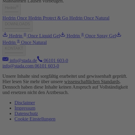
Maßnahmen Läusen vorbeugen.
®
Hedrin
Hedrin Once
Hedrin Protect & Go
Hedrin Once Natural
DOWNLOADS
®
®
Hedrin
Once Liquid Gel
Hedrin
Once Spray Gel
®
Hedrin
Once Natural
KONTAKT
info@stada.de
06101 603-0
info@stada.com
06101 603-0
Unsere Inhalte sind sorgfältig erarbeitet und gewissenhaft geprüft.
Hier lesen Sie mehr über unsere
wissenschaftlichen Standards
.
Dennoch haben diese Inhalte keinen Anspruch auf Vollständigkeit
und ersetzen nicht den Arztbesuch.
Disclaimer
Impressum
Datenschutz
Cookie Einstellungen