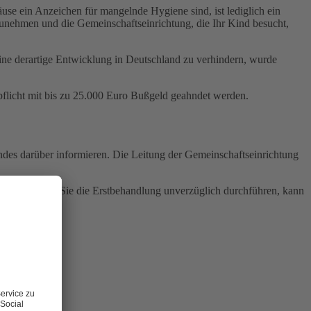
äuse ein Anzeichen für mangelnde Hygiene sind, ist lediglich ein
unehmen und die Gemeinschaftseinrichtung, die Ihr Kind besucht,
ne derartige Entwicklung in Deutschland zu verhindern, wurde
flicht mit bis zu 25.000 Euro Bußgeld geahndet werden.
indes darüber informieren. Die Leitung der Gemeinschaftseinrichtung
usgeht. Wenn Sie die Erstbehandlung unverzüglich durchführen, kann