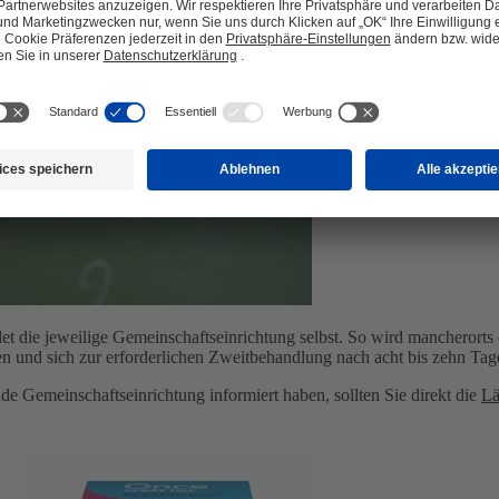
t die jeweilige Gemeinschaftseinrichtung selbst. So wird mancherorts ei
en und sich zur erforderlichen Zweitbehandlung nach acht bis zehn Tage
e Gemeinschaftseinrichtung informiert haben, sollten Sie direkt die
Lä