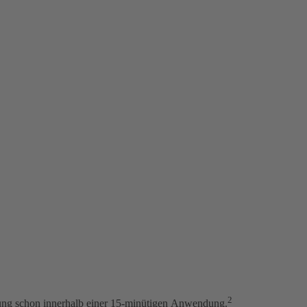
2
ung schon
innerhalb einer 15-minütigen
Anwendung.