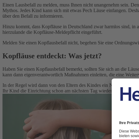
Einen Lausbefall zu melden, muss Ihnen nicht unangenehm sein. De
Mythos. Jedes Kind kann sich mit etwas Pech Läuse einfangen. Desha
über den Befall zu informieren.
Hinzu kommt, dass Kopfläuse in Deutschland zwar harmlos sind, in 
hierzulande die Kopfläuse-Meldepflicht eingeführt.
Melden Sie einen Kopflausbefall nicht, begehen Sie eine Ordnungswi
Kopfläuse entdeckt: Was jetzt?
Haben Sie einen Kopflausbefall bemerkt, sollten Sie sich an die Läus
kann dann eigenverantwortlich Maßnahmen einleiten, die eine Weiter
In der Regel wird dann von den Eltern des Kindes ein Nachweis gefo
Ihr Kind die Einrichtung schon am nächsten Tag wieder besuchen.