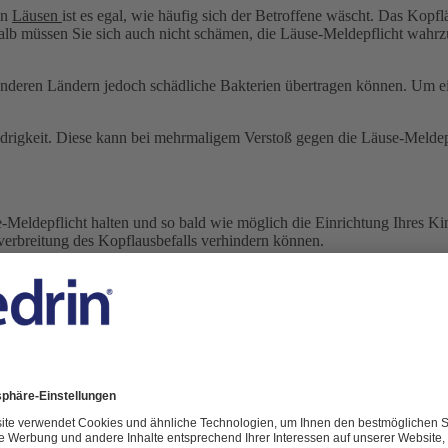
nn
Läusen
ist es egal, wie häufig sich der Betroffene wäscht. Das Kopfl
lb müssen Sie sich auch nicht schämen, die Läuse-Meldepflicht wahrz
anderen Ländern jedoch schädliche Bakterien übertragen können. Um ei
drigkeit. Diese kann bei mehrmaligem Verstoß gegen die Läuse-Meldep
e-Meldepflicht halten und so bald wie möglich die Einrichtung Ihres K
verbreitung des Kopflausbefalls verhindern können.
rdert, dass von dem betroffenen Kind keine Ansteckungsgefahr mehr a