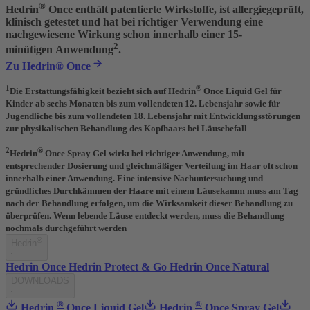
®
Hedrin
Once enthält patentierte Wirkstoffe, ist allergiegeprüft,
klinisch getestet
und hat bei richtiger Verwendung eine
nachgewiesene Wirkung schon
innerhalb einer 15-
2
minütigen
Anwendung
.
Zu Hedrin® Once
1
®
Die Erstattungsfähigkeit bezieht sich auf Hedrin
Once Liquid Gel für
Kinder ab sechs Monaten bis zum vollendeten 12. Lebensjahr sowie für
Jugendliche bis zum vollendeten 18. Lebensjahr mit Entwicklungsstörungen
zur physikalischen Behandlung des Kopfhaars bei Läusebefall
2
®
Hedrin
Once Spray Gel wirkt bei richtiger Anwendung, mit
entsprechender Dosierung und gleichmäßiger Verteilung im Haar oft schon
innerhalb einer Anwendung. Eine intensive Nachuntersuchung und
gründliches Durchkämmen der Haare mit einem Läusekamm muss am Tag
nach der Behandlung erfolgen, um die Wirksamkeit dieser Behandlung zu
überprüfen. Wenn lebende Läuse entdeckt werden, muss die Behandlung
nochmals durchgeführt werden
®
Hedrin
Hedrin Once
Hedrin Protect & Go
Hedrin Once Natural
DOWNLOADS
®
®
Hedrin
Once Liquid Gel
Hedrin
Once Spray Gel