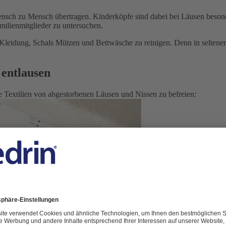
sch zu Mensch übertragen. Kinderköpfe sind dabei bei Läusen besonde
milienmitglieder zu untersuchen.
 Kleidung, Schals Mützen und Bettwäsche zu reinigen. Denn in seltenen
 entlausen
e Textilien von abgestorbenen Läusen und Nissen zu befreien: