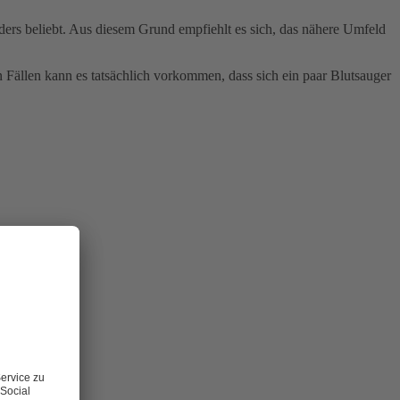
rs beliebt. Aus diesem Grund empfiehlt es sich, das nähere Umfeld
 Fällen kann es tatsächlich vorkommen, dass sich ein paar Blutsauger