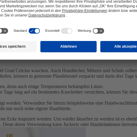
60 Grad Celcius waschen. Auch Handtücher, Mützen und Schals sollten
rfen, können in getrennte Plastikbeutel verpackt und darin drei Tage 
en, denn auch eisige Temperaturen bekämpfen Läuse.
ere Tage lang auf ein bestimmtes Kuscheltier verzichten, können Sie die
gt werden. Verwenden Sie hierzu beispielsweise eine Handwaschbürste
ls nur noch seine eigene Haarbürste.
te Ecke inspiziert werden. Um wieder läusefrei zu werden ist es ebenfa
en. Denn deren Verwendung kann Juckreiz oder Hautirritationen hervorr