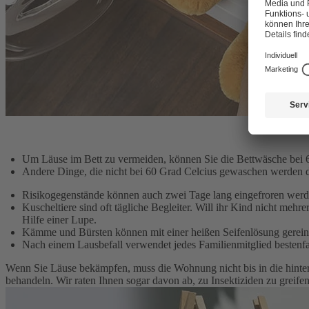
Um Läuse im Bett zu vermeiden, können Sie die Bettwäsche bei 
Andere Dinge, die nicht bei 60 Grad Celcius gewaschen werden dü
Risikogegenstände können auch zwei Tage lang eingefroren werd
Kuscheltiere sind oft tägliche Begleiter. Will ihr Kind nicht mehr
Hilfe einer Lupe.
Kämme und Bürsten können mit einer heißen Seifenlösung gereini
Nach einem Lausbefall verwendet jedes Familienmitglied bestenfal
Wenn Sie Läuse bekämpfen, muss die Wohnung nicht bis in die hinters
behandeln. Wir raten Ihnen sogar davon ab, zu Insektiziden zu greif