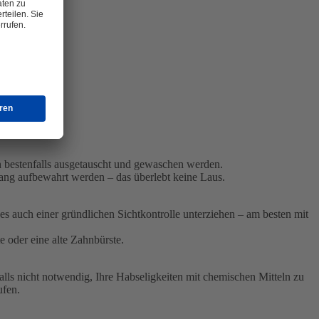
 bestenfalls ausgetauscht und gewaschen werden.
lang aufbewahrt werden – das überlebt keine Laus.
ses auch einer gründlichen Sichtkontrolle unterziehen – am besten mit
 oder eine alte Zahnbürste.
lls nicht notwendig, Ihre Habseligkeiten mit chemischen Mitteln zu
ufen.