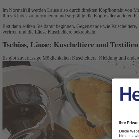
Im Normalfall werden Läuse also durch direkten Kopfkontakt von Men
Ihres Kindes zu informieren und sorgfältig die Köpfe aller anderen Fa
Erst dann sollten Sie damit beginnen, Gegenstände wie Kuscheltiere,
verirren und die Läuse Kuscheltiere bekrabbeln.
Tschüss, Läuse: Kuscheltiere und Textilien
Es gibt zuverlässige Möglichkeiten Kuscheltiere, Kleidung und ander