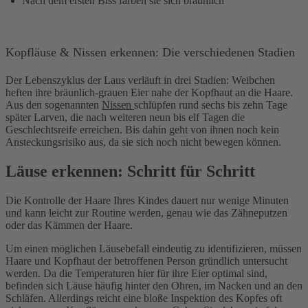
Nach dem ersten Biss färben sie sich bräunlich
Kopfläuse & Nissen erkennen: Die verschiedenen Stadien
Der Lebenszyklus der Laus verläuft in drei Stadien: Weibchen
heften ihre bräunlich-grauen Eier nahe der Kopfhaut an die Haare.
Aus den sogenannten
Nissen
schlüpfen rund sechs bis zehn Tage
später Larven, die nach weiteren neun bis elf Tagen die
Geschlechtsreife erreichen. Bis dahin geht von ihnen noch kein
Ansteckungsrisiko aus, da sie sich noch nicht bewegen können.
Läuse erkennen: Schritt für Schritt
Die Kontrolle der Haare Ihres Kindes dauert nur wenige Minuten
und kann leicht zur Routine werden, genau wie das Zähneputzen
oder das Kämmen der Haare.
Um einen möglichen Läusebefall eindeutig zu identifizieren, müssen
Haare und Kopfhaut der betroffenen Person gründlich untersucht
werden. Da die Temperaturen hier für ihre Eier optimal sind,
befinden sich Läuse häufig hinter den Ohren, im Nacken und an den
Schläfen. Allerdings reicht eine bloße Inspektion des Kopfes oft