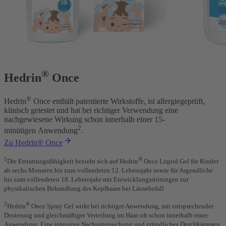
®
Hedrin
Once
®
Hedrin
Once enthält patentierte Wirkstoffe, ist allergiegeprüft,
klinisch getestet
und hat bei richtiger Verwendung eine
nachgewiesene Wirkung schon
innerhalb einer 15-
2
minütigen
Anwendung
.
Zu Hedrin® Once
1
®
Die Erstattungsfähigkeit bezieht sich auf Hedrin
Once Liquid Gel für Kinder
ab sechs Monaten bis zum vollendeten 12. Lebensjahr sowie für Jugendliche
bis zum vollendeten 18. Lebensjahr mit Entwicklungsstörungen zur
physikalischen Behandlung des Kopfhaars bei Läusebefall
2
®
Hedrin
Once Spray Gel wirkt bei richtiger Anwendung, mit entsprechender
Dosierung und gleichmäßiger Verteilung im Haar oft schon innerhalb einer
Anwendung. Eine intensive Nachuntersuchung und gründliches Durchkämmen